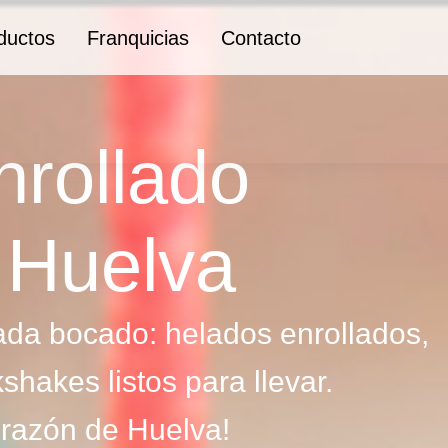
ductos
Franquicias
Contacto
nrollado
 Huelva
cada bocado: helados enrollados,
shakes listos para llevar.
orazón de Huelva!