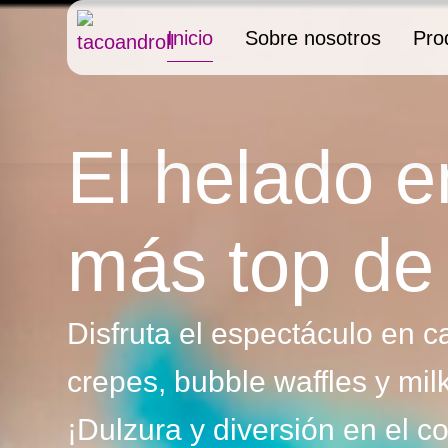
Inicio
Sobre nosotros
Pro
El helado e
más top de
Disfruta el espectáculo en 
crepes, bubble waffles y milk
¡Dulzura y diversión en el c